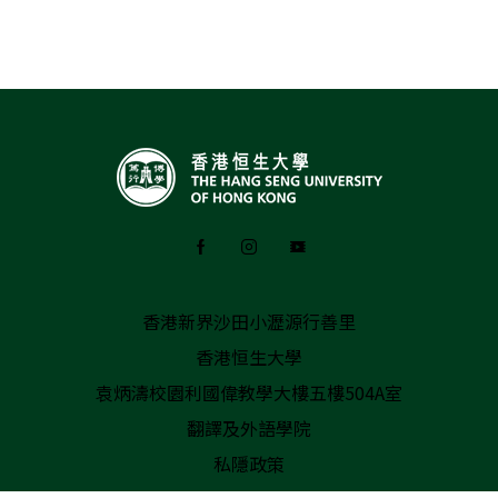
香港新界沙田小瀝源行善里
香港恒生大學
袁炳濤校園利國偉教學大樓五樓504A室
翻譯及外語學院
私隱政策