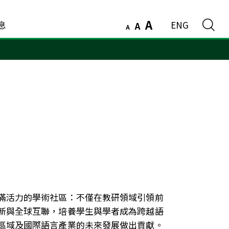
A
息
ENG
A
A
滿活力的學術社區：不僅在教研領域引領前
新與全球互聯，培養學生與學者成為跨越語
區域及國際語言產業的未來發展做出貢獻。