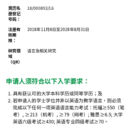
资历名
18/000853/L6
册登记
号码：
注册有
2018年11月8日至2028年8月31日
效期
限：
研究领
语言及相关研究
域
（QR）
申请人须符合以下入学要求：
具有获认可的大学本科学历或同等学历；及
若申请人的学士学位并非以英语为教学语言，则必须
完成以下任何一项英语语言能力考试：托福≥550（笔
考）, ≥213（机考）, ≥79（网考）; 雅思≥6.5; 大学
英语六级考试≥430; 英语专业四级考试≥70。