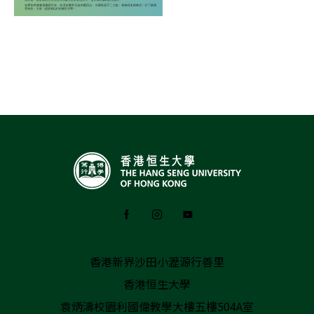
香港新界沙田小瀝源行善里
香港恒生大學
袁炳濤校園利國偉教學大樓五樓504A室