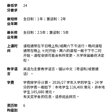
最低学
24
分要求
最短修
全日制：1年；兼读制：2年
业年期
最长修
全日制：2.5年；兼读制：5年
业年期
上课时
课程通常在平日晚上和/或周六下午进行。晚间课程
间
通常在晚上 七时开始。周六的课程一般于下午二时
开始。课程安排可能会有所变更，大学保留最终决定
权。
教学语
英语为主要教学语言，辅以中文（粤语和/或普通
言
话）。
学费
学费按学分计算。 2026/27 学年入学的学生，24 学
分的学费一般如下：本地学生 116,400 港元，非本地
学生 145,680 港元。
有关奖学金的信息，请参阅
此网页
。
资历架
6
构级别