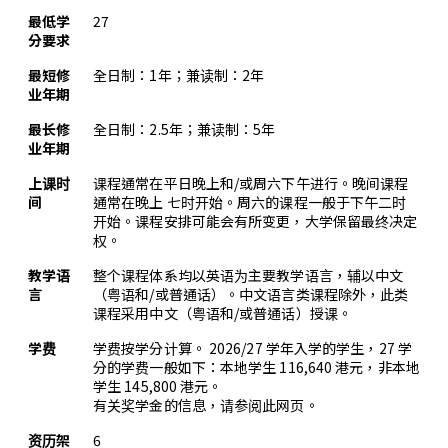
最低学
27
分要求
最短修
全日制：1年；兼读制：2年
业年期
最长修
全日制：2.5年；兼读制：5年
业年期
上课时
课程通常在平日晚上和/或周六下午进行。晚间课程
间
通常在晚上 七时开始。周六的课程一般于下午二时
开始。课程安排可能会有所变更，大学保留最终决定
权。
教学语
整个课程体系均以英语为主要教学语言，辅以中文
言
（粤语和/或普通话）。中文语言类课程除外，此类
课程采用中文（粤语和/或普通话）授课。
学费
学费按学分计算。 2026/27 学年入学的学生，27 学
分的学费一般如下：本地学生 116,640 港元，非本地
学生 145,800 港元。
有关奖学金的信息，请参阅
此网页
。
资历架
6