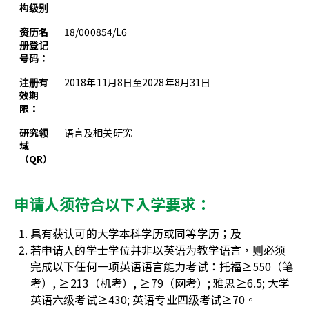
构级别
资历名
18/000854/L6
册登记
号码：
注册有
2018年11月8日至2028年8月31日
效期
限：
研究领
语言及相关研究
域
（QR）
申请人须符合以下入学要求：
具有获认可的大学本科学历或同等学历；及
若申请人的学士学位并非以英语为教学语言，则必须
完成以下任何一项英语语言能力考试：托福≥550（笔
考）, ≥213（机考）, ≥79（网考）; 雅思≥6.5; 大学
英语六级考试≥430; 英语专业四级考试≥70。