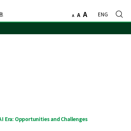
A
息
ENG
A
A
 AI Era: Opportunities and Challenges