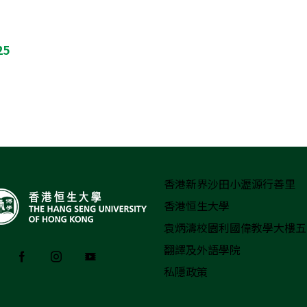
25
香港新界沙田小瀝源行善里
香港恒生大學
袁炳濤校園利國偉教學大樓五樓
翻譯及外語學院
私隱政策